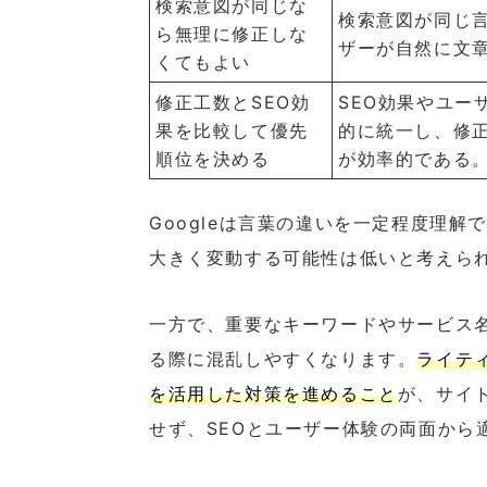
検索意図が同じな
検索意図が同じ
ら無理に修正しな
ザーが自然に文
くてもよい
修正工数とSEO効
SEO効果やユー
果を比較して優先
的に統一し、修
順位を決める
が効率的である
Googleは言葉の違いを一定程度理
大きく変動する可能性は低いと考えら
一方で、重要なキーワードやサービス
る際に混乱しやすくなります。
ライテ
を活用した対策を進めること
が、サイ
せず、SEOとユーザー体験の両面から