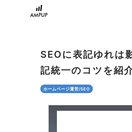
コ
ン
テ
ン
ツ
へ
ス
SEOに表記ゆれは
キ
ッ
記統一のコツを紹
プ
ホームページ運営/SEO