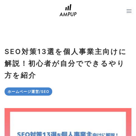
コ
ン
テ
ン
ツ
へ
SEO対策13選を個人事業主向けに
ス
キ
解説！初心者が自分でできるやり
ッ
方を紹介
プ
ホームページ運営/SEO