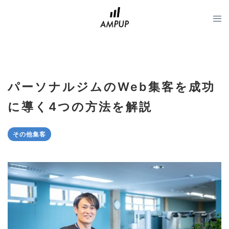
コ
ン
テ
ン
ツ
へ
パーソナルジムのWeb集客を成功
ス
キ
に導く4つの方法を解説
ッ
プ
その他集客