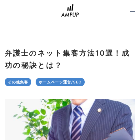
コ
ン
テ
ン
ツ
へ
弁護士のネット集客方法10選！成
ス
キ
功の秘訣とは？
ッ
プ
その他集客
ホームページ運営/SEO