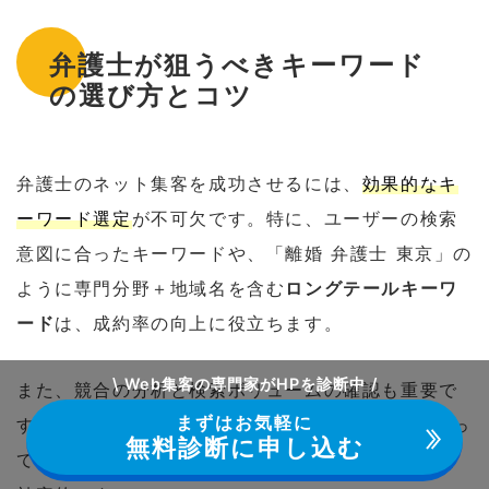
弁護士が狙うべきキーワード
の選び方とコツ
弁護士のネット集客を成功させるには、
効果的なキ
ーワード選定
が不可欠です。特に、ユーザーの検索
意図に合ったキーワードや、「離婚 弁護士 東京」の
ように専門分野＋地域名を含む
ロングテールキーワ
ード
は、成約率の向上に役立ちます。
\ Web集客の専門家がHPを診断中 /
また、競合の分析と検索ボリュームの確認も重要で
まずはお気軽に
す。たとえば、
Googleキーワードプランナー
を使っ
無料診断に申し込む
て需要を把握し、競争率の低いキーワードを狙うと