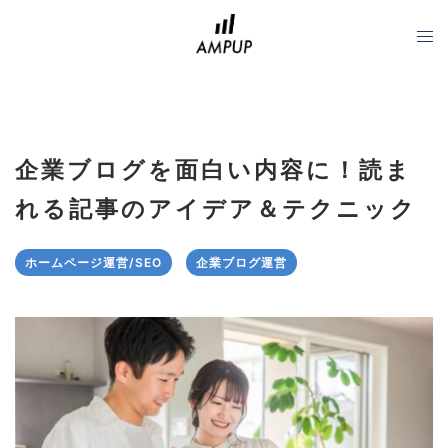
コ
ン
テ
ン
ツ
へ
企業ブログを面白い内容に！読ま
ス
キ
れる記事のアイデア＆テクニック
ッ
プ
ホームページ運営/SEO
企業ブログ運営