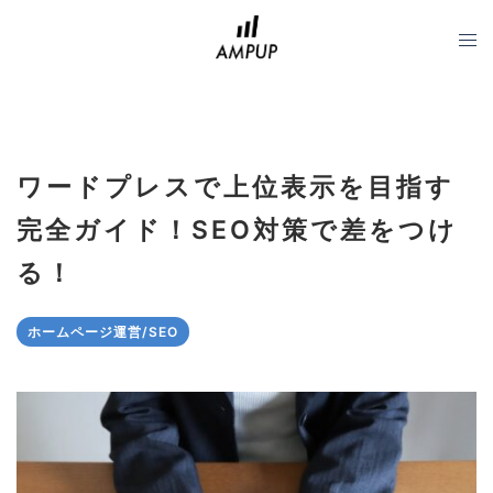
コ
ン
テ
ン
ツ
へ
ワードプレスで上位表示を目指す
ス
キ
完全ガイド！SEO対策で差をつけ
ッ
る！
プ
ホームページ運営/SEO