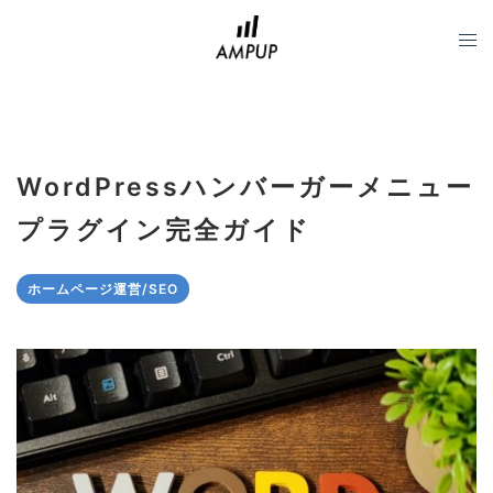
コ
ン
テ
ン
ツ
へ
WordPressハンバーガーメニュー
ス
キ
プラグイン完全ガイド
ッ
プ
ホームページ運営/SEO