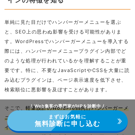
インの特徴を知る
単純に見た目だけでハンバーガーメニューを選ぶ
と、SEO上の思わぬ影響を受ける可能性がありま
す。WordPressでハンバーガーメニューを導入する
際には、ハンバーガーメニュープラグイン内部でど
のような処理が行われているかを理解することが重
要です。特に、不要なJavaScriptやCSSを大量に読
み込むプラグインは、ページ表示速度を低下させ、
検索順位に悪影響を及ぼすことがあります。
\ Web集客の専門家がHPを診断中 /
そこで、
軽量設計のWordPress向けハンバーガーメ
まずはお気軽に
ニュープラグインを選ぶことで、必要最低限のファ
無料診断に申し込む
イルだけを読み込み、表示速度を最適化できます
。