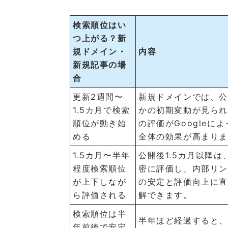
検索順位はい
つ上がる？新
規ドメイン・
内容
新規記事の場
合
更新2週間〜
新規ドメインでは、公
1.5カ月で検索
かの初期変動が見られ
順位が動き始
の評価がGoogleに
める
全体の効果が高まり
1.5カ月〜半年
公開後1.5カ月以降
程度検索順位
密に評価し、内部リン
が上下しなが
の安定と評価向上に
ら評価される
解できます。
検索順位は半
半年ほど経過すると、G
年前後で安定