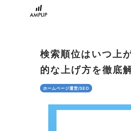
コ
ン
テ
ン
ツ
へ
ス
検索順位はいつ上
キ
ッ
的な上げ方を徹底
プ
ホームページ運営/SEO