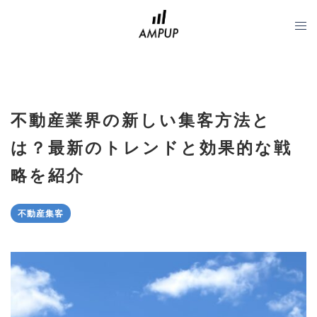
コ
ン
テ
ン
ツ
へ
不動産業界の新しい集客方法と
ス
キ
は？最新のトレンドと効果的な戦
ッ
略を紹介
プ
不動産集客