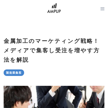
コ
ン
テ
ン
ツ
へ
金属加工のマーケティング戦略！
ス
キ
メディアで集客し受注を増やす方
ッ
法を解説
プ
製造業集客