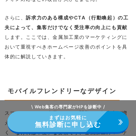
さらに、
訴求力のある構成やCTA（行動喚起）の工
夫によって、集客だけでなく受注率の向上にも貢献
します。ここでは、金属加工業のマーケティングに
おいて重視すべきホームページ改善のポイントを具
体的に解説していきます。
モバイルフレンドリーなデザイン
\ Web集客の専門家がHPを診断中 /
スマートフォンで企業サイトを閲覧する担当者が増
まずはお気軽に
えている今、モバイル対応は「あると便利」ではな
無料診断に申し込む
く「なければ不便」な要素です。金属加工のマーケ