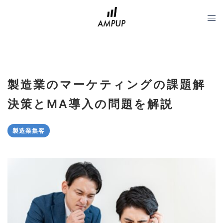
コ
ン
テ
ン
ツ
へ
製造業のマーケティングの課題解
ス
キ
決策とMA導入の問題を解説
ッ
プ
製造業集客