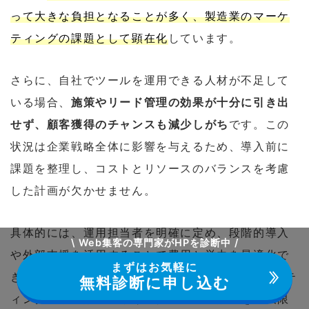
って大きな負担となることが多く、製造業のマーケ
ティングの課題として顕在化
しています。
さらに、自社でツールを運用できる人材が不足して
いる場合、
施策やリード管理の効果が十分に引き出
せず、顧客獲得のチャンスも減少しがち
です。この
状況は企業戦略全体に影響を与えるため、導入前に
課題を整理し、コストとリソースのバランスを考慮
した計画が欠かせません。
具体的には、運用担当者を明確に定め、段階的導入
\ Web集客の専門家がHPを診断中 /
や外部支援を活用することで費用と労力を最適化で
まずはお気軽に
きます。適切な準備により、MAが提供するマーケテ
無料診断に申し込む
ィング施策の効率化や顧客情報管理の効果を最大限