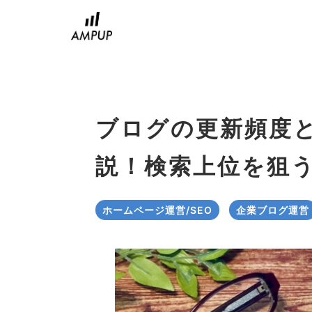
コ
ン
テ
ン
ツ
へ
ス
ブログの更新頻度
キ
ッ
説！検索上位を狙
プ
ホームページ運営/SEO
企業ブログ運営