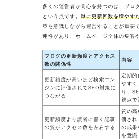
多くの運営者が関心を持つのは、ブロ
という点です。
単に更新回数を増やす
策を意識しながら運営することが重要
連性があり、ホームページ全体の集客
ブログの更新頻度とアクセス
内容
数の関係性
定期的
更新頻度が高いほど検索エン
やすく
ジンに評価されてSEO対策に
り、S
つながる
視点で
質の高
更新頻度より読者に響く記事
価され
の質がアクセス数を左右する
の成果
を意識