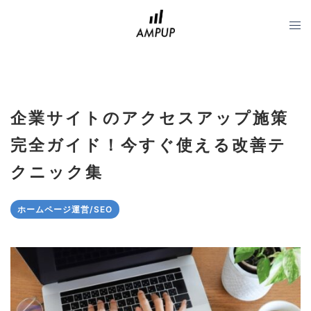
コ
ン
テ
ン
ツ
へ
企業サイトのアクセスアップ施策
ス
キ
完全ガイド！今すぐ使える改善テ
ッ
クニック集
プ
ホームページ運営/SEO