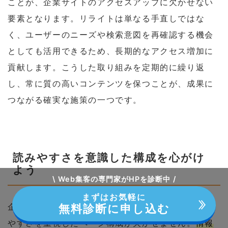
ことが、企業サイトのアクセスアップに欠かせない
要素となります。リライトは単なる手直しではな
く、ユーザーのニーズや検索意図を再確認する機会
としても活用できるため、長期的なアクセス増加に
貢献します。こうした取り組みを定期的に繰り返
し、常に質の高いコンテンツを保つことが、成果に
つながる確実な施策の一つです。
読みやすさを意識した構成を心がけ
よう
\ Web集客の専門家がHPを診断中 /
まずはお気軽に
無料診断に申し込む
企業のウェブサイトで訪問者数を増やすには、読み
やすさを重視したページ構成が欠かせません。
情報