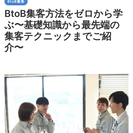
BtoB集客
BtoB集客方法をゼロから学
ぶ〜基礎知識から最先端の
集客テクニックまでご紹
介〜