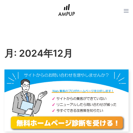
コ
ン
テ
ン
ツ
へ
ス
月:
2024年12月
キ
ッ
プ