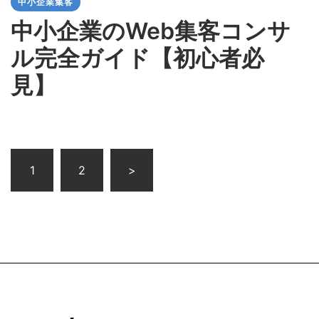
中小企業集客
中小企業のWeb集客コンサ
ル完全ガイド【初心者必
見】
投
1
2
>
稿
の
ペ
ー
ジ
送
り